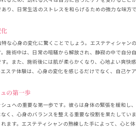
ステの癒し効果で心身のバランスを整えよう
であり、日常生活のストレスを和らげるための強力な味方
心身のバランスを整えるエステの施術法
エステで得られる心と体の安定感
変化
癒し効果がもたらす心身のリフレッシュ
独特な心身の変化に驚くことでしょう。エステティシャン
エステティシャンが提案するバランス調整法
す。施術中は、日常の喧騒から解放され、静寂の中で自分
エステ施術で心身の調和を図る
です。また、施術後には肌が柔らかくなり、心地よい爽快
エステで心身の安らぎを取り戻す方法
のエステ体験は、心身の変化を感じるだけでなく、自己ケ
ステティシャンが教えるリフレッシュ法の転機
エステティシャンの知識で心身をリフレッシュ
シュの第一歩
施術者が教える新しいリフレッシュ方法
ッシュへの重要な第一歩です。彼らは身体の緊張を緩和し
エステティシャンの知恵が生むリフレッシュの秘訣
はなく、心身のバランスを整える重要な役割を果たしてい
自宅でできるエステのリフレッシュ術
くれます。エステティシャンの熟練した手によって、心と体
エステティシャンが提案する生活に取り入れるリフレッ