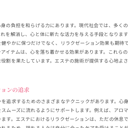
エステで取り入れるべきストレス解消法
心身を解放するエステ施術の選び方
ストレスを和らげるエステのテクニック
心身の負担を和らげる力にあります。現代社会では、多く
リフレッシュに効果的なエステメニューの紹介
疲れを解消し、心と体に新たな活力を与える手段となりま
エステが提供するストレス解放の時間
を健やかに保つだけでなく、リラクゼーション効果も期待
エステでストレスを和らげるポイント
やアイテムは、心を落ち着かせる効果があります。これら
な役割を果たしています。エステの施術が提供する心地よ
ステで叶える美しさとリフレッシュの両立
美しさとリフレッシュを同時に得るエステ施術
エステで実現する内外の美しさ
ションの追求
美と健康を追求するエステのアプローチ
ンを追求するためのさまざまなテクニックがあります。心
リフレッシュしながら美しさを手に入れる方法
をスムーズに流れるようにサポートします。例えば、アロ
エステがもたらす美しさへの新しい視点
ります。エステにおけるリラクゼーションは、ただの休息
エステで心身ともに輝きを取り戻す
われるため、訪れる人々は自分に合ったケアを受けること