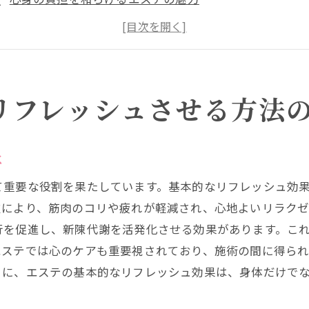
エステがもたらす心地良いリラクゼーションの追求
初めてのエステ体験で得られる心身の変化
エステティシャンの手が導くリフレッシュの第一歩
エステで心と体を整えるための準備
リフレッシュさせる方法
ステティシャンの手による心地よいリラクゼーションの秘
エステティシャンの技術が生む極上のリラクゼーション
は
施術者の手が織りなすリラクゼーションのプロセス
て重要な役割を果たしています。基本的なリフレッシュ効
エステティシャンが選ぶリラックス効果の高い施術
技により、筋肉のコリや疲れが軽減され、心地よいリラク
心地よさを追求するエステ施術の工夫
行を促進し、新陳代謝を活発化させる効果があります。こ
エステティシャンとの信頼関係が生む安心感
エステでは心のケアも重要視されており、施術の間に得ら
リラクゼーションの秘密を知るエステティシャンの心得
うに、エステの基本的なリフレッシュ効果は、身体だけで
トレス解消に役立つエステの施術とは