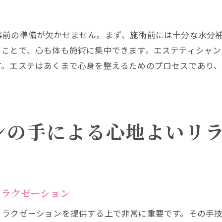
エステで学ぶセルフケアの重要性
常の疲れを癒すエステの施術の重要性
事前の準備が欠かせません。まず、施術前には十分な水分
日々の疲れを癒すエステの役割
ることで、心も体も施術に集中できます。エステティシャ
忙しい現代人におすすめのエステ施術
す。エステはあくまで心身を整えるためのプロセスであり
エステがもたらす日常のストレス緩和効果
日常生活にエステを取り入れるメリット
エステで日常の疲れをリセットする方法
ンの手による心地よいリ
エステが提供する心身の回復時間
ステで心身ともに軽くなるフィナーレ
エステで得られる最終的な心身の軽さ
リフレッシュの結びとしてのエステ体験
リラクゼーション
エステがもたらす心身の新たなスタート
リラクゼーションを提供する上で非常に重要です。その手
施術後の心身の変化を感じ取る