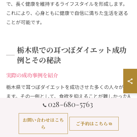
で、長く健康を維持するライフスタイルを形成します。
これにより、心身ともに健康で自信に満ちた生活を送る
ことが可能です。
栃木県での耳つぼダイエット成功
例とその秘訣
実際の成功事例を紹介
栃木県で耳つぼダイエットを成功させた多くの人々がい
ます。その一例として、食欲を抑えることが難しかったA
028-680-5763
さんが耳つぼダイエットを試したところ、無理なく2ヶ
月で5キログラムの減量に成功しました。Aさんは週に一
お問い合わせはこち
度、地域の専門サロンで耳つぼの施術を受け、食事量を
ご予約はこちら
ら
意識的に減らしました。さらに、健康的な食事を心がけ