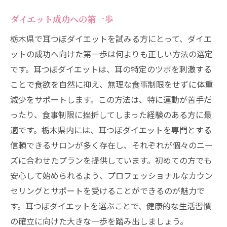
のステップ
ダイエット成功への第一歩
始める前に知っておきたいこと
栃木県で耳つぼダイエットを試みる方にとって、ダイエ
目標設定と計画の立て方
ットの成功へ向けた第一歩は何よりも正しい方法の選定
段階的なステップで理想を実現
です。耳つぼダイエットは、耳の特定のツボを刺激する
耳つぼダイエットの進め方
ことで食欲を自然に抑え、無理な食事制限をせずに体重
モチベーションを保つ方法
減少をサポートします。この方法は、特に運動が苦手だ
ったり、食事制限に挫折してしまった経験のある方に最
成果を出すための継続のコツ
適です。栃木県内には、耳つぼダイエットを専門とする
信頼できるサロンが多く存在し、それぞれが個々のニー
ズに合わせたプランを提供しています。初めての方でも
安心して始められるよう、プロフェッショナルなカウン
セリングとサポートを受けることができるのが魅力で
す。耳つぼダイエットを選ぶことで、健康的な生活習慣
の確立に向けた大きな一歩を踏み出しましょう。