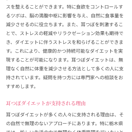
スを整えることができます。特に食欲をコントロールす
耳つぼを活用した食事プラン
るツボは、脳の満腹中枢に影響を与え、自然に食事量を
日常でできる簡単な耳つぼ刺激
減少させるのに役立ちます。また、耳つぼを刺激するこ
プロのサポートで安心耳つぼダイエットの選び
とで、ストレスの軽減やリラクゼーション効果も期待で
方
き、ダイエットに伴うストレスを和らげることができま
信頼できる専門家の見つけ方
す。これにより、健康的かつ持続可能なダイエットを実
耳つぼダイエットのプロの役割
現することが可能になります。耳つぼダイエットは、無
サロン選びのポイント
理なく自然に体重を減少させる方法として多くの人に支
個別カウンセリングの重要性
持されています。疑問を持つ方には専門家への相談をお
すすめします。
サロンでの具体的な施術内容
定期的なサポートのメリット
耳つぼダイエットが支持される理由
地域密着型サロンでの耳つぼダイエットの魅力
耳つぼダイエットが多くの人々に支持される理由は、そ
サロンの温かみと信頼感
の自然で無理のないアプローチにあります。特に栃木県
地域密着のメリット