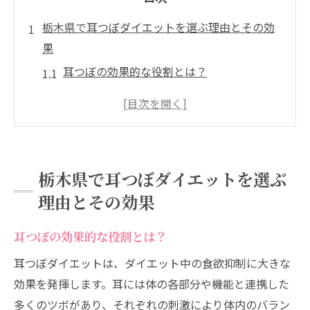
栃木県で耳つぼダイエットを選ぶ理由とその効
果
耳つぼの効果的な役割とは？
耳つぼダイエットが支持される理由
正しい耳つぼの選び方
ダイエット成功への第一歩
栃木県の健康文化と耳つぼ
栃木県で耳つぼダイエットを選ぶ
耳つぼダイエットで食欲コントロールを成功さ
理由とその効果
せる方法
食欲抑制のメカニズム
耳つぼの効果的な役割とは？
無理なく食事を減らすコツ
耳つぼダイエットは、ダイエット中の食欲抑制に大きな
耳つぼと代謝の関係
効果を発揮します。耳には体の各部分や機能と連携した
ストレスを軽減する耳つぼの力
多くのツボがあり、それぞれの刺激により体内のバラン