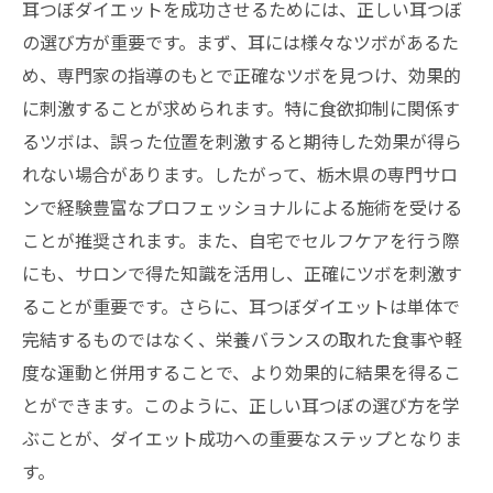
成功者から学ぶダイエットのコツ
耳つぼダイエットを成功させるためには、正しい耳つぼ
の選び方が重要です。まず、耳には様々なツボがあるた
耳つぼダイエットの驚くべき効果
め、専門家の指導のもとで正確なツボを見つけ、効果的
失敗しないためのポイント
に刺激することが求められます。特に食欲抑制に関係す
なぜ栃木県での成功例が多いのか
るツボは、誤った位置を刺激すると期待した効果が得ら
成功者の生活習慣を分析
れない場合があります。したがって、栃木県の専門サロ
耳つぼダイエットがもたらす心と体のリフレッ
ンで経験豊富なプロフェッショナルによる施術を受ける
シュ効果
ことが推奨されます。また、自宅でセルフケアを行う際
精神的な安定と耳つぼの関係
にも、サロンで得た知識を活用し、正確にツボを刺激す
ストレス解消に役立つツボ
ることが重要です。さらに、耳つぼダイエットは単体で
癒しの時間を作る方法
完結するものではなく、栄養バランスの取れた食事や軽
度な運動と併用することで、より効果的に結果を得るこ
耳つぼで快眠を促進
とができます。このように、正しい耳つぼの選び方を学
内なる健康と耳つぼの力
ぶことが、ダイエット成功への重要なステップとなりま
心身をリフレッシュする日常習慣
す。
栃木県で理想の体型を目指す耳つぼダイエット