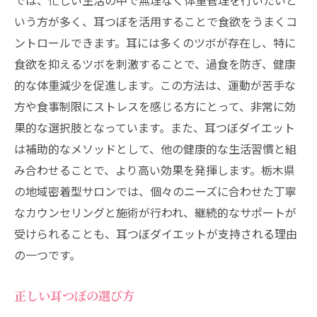
では、忙しい生活の中で無理なく体重管理を行いたいと
栃木県のサロン事情
いう方が多く、耳つぼを活用することで食欲をうまくコ
地域コミュニティとの連携
ントロールできます。耳には多くのツボが存在し、特に
耳つぼダイエットと地域イベント
食欲を抑えるツボを刺激することで、過食を防ぎ、健康
耳つぼダイエットで健康的なライフスタイルを
的な体重減少を促進します。この方法は、運動が苦手な
手に入れる
方や食事制限にストレスを感じる方にとって、非常に効
果的な選択肢となっています。また、耳つぼダイエット
健康的な体づくりの基本
は補助的なメソッドとして、他の健康的な生活習慣と組
生活習慣の見直しと耳つぼ
み合わせることで、より高い効果を発揮します。栃木県
耳つぼと運動のバランス
の地域密着型サロンでは、個々のニーズに合わせた丁寧
心と体のリフレッシュ方法
なカウンセリングと施術が行われ、継続的なサポートが
長期的な健康維持のために
受けられることも、耳つぼダイエットが支持される理由
ダイエット後のライフスタイル提案
の一つです。
栃木県での耳つぼダイエット成功例とその秘訣
正しい耳つぼの選び方
実際の成功事例を紹介