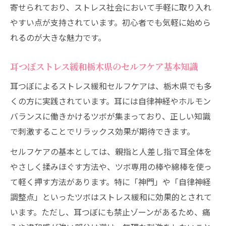
自律神経を整える耳つぼセルフケアの方法
寄せられており、ストレス社会において手軽に取り入れ
やすい点が支持されています。初心者でも気軽に始めら
耳つぼストレス緩和栃木県で話題の技法紹
れるのが大きな魅力です。
介
耳つぼジュエリーと耳マッサージの合わせ
耳つぼストレス緩和栃木県のセルフケア基本知識
技
耳つぼによるストレス緩和セルフケアは、栃木県でも多
耳つぼ刺激で目指す心身のバランス調整
くの方に実践されています。耳には自律神経やホルモン
耳つぼダイエットで心と体のバランスを整
バランスに働きかけるツボが集まっており、正しい知識
える
で刺激することでリラックス効果が期待できます。
ストレス緩和に効果的な耳つぼ刺激の選び
セルフケアの基本としては、親指と人差し指で耳全体を
方
やさしく揉みほぐす方法や、ツボ専用の棒や綿棒を使っ
耳つぼストレス緩和栃木県の実践例をチェ
て軽く押す方法があります。特に「神門」や「自律神経
ック
調整点」といったツボはストレス緩和に効果的とされて
耳つぼ刺激の正しい方法と注意点を解説
います。ただし、耳つぼにも禁止ゾーンがあるため、痛
耳つぼジュエリーを活用したバランス調整