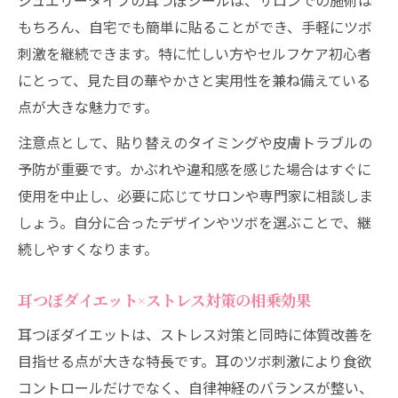
ジュエリータイプの耳つぼシールは、サロンでの施術は
ン効果
もちろん、自宅でも簡単に貼ることができ、手軽にツボ
耳を揉むことで自律神経が整う理由と実感
刺激を継続できます。特に忙しい方やセルフケア初心者
ストレス緩和に耳マッサージが支持される
にとって、見た目の華やかさと実用性を兼ね備えている
訳
点が大きな魅力です。
耳つぼセルフケアでリラックスタイムを充
注意点として、貼り替えのタイミングや皮膚トラブルの
実
予防が重要です。かぶれや違和感を感じた場合はすぐに
耳つぼジュエリー×耳もみの新しい提案
使用を中止し、必要に応じてサロンや専門家に相談しま
しょう。自分に合ったデザインやツボを選ぶことで、継
続しやすくなります。
耳つぼダイエット×ストレス対策の相乗効果
耳つぼダイエットは、ストレス対策と同時に体質改善を
目指せる点が大きな特長です。耳のツボ刺激により食欲
コントロールだけでなく、自律神経のバランスが整い、