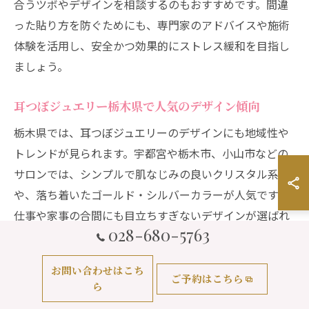
合うツボやデザインを相談するのもおすすめです。間違
った貼り方を防ぐためにも、専門家のアドバイスや施術
体験を活用し、安全かつ効果的にストレス緩和を目指し
ましょう。
耳つぼジュエリー栃木県で人気のデザイン傾向
栃木県では、耳つぼジュエリーのデザインにも地域性や
トレンドが見られます。宇都宮や栃木市、小山市などの
サロンでは、シンプルで肌なじみの良いクリスタル系
や、落ち着いたゴールド・シルバーカラーが人気です。
仕事や家事の合間にも目立ちすぎないデザインが選ばれ
028-680-5763
る傾向にあります。
一方で、イベントや特別な日にはアクセサリー感覚で楽
お問い合わせはこち
ご予約はこちら
しめる華やかなデザインも注目されています。特に季節
ら
限定やサロンオリジナルのデザインは、気分転換やモチ