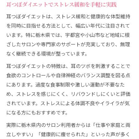
耳つぼダイエットの魅力と実践ポイント
耳つぼダイエットでストレス緩和を手軽に実践
耳つぼダイエットの仕組みとストレス緩和
耳つぼダイエットは、ストレス緩和と健康的な体型維持
効果
を同時に目指せる方法として、幅広い年代に注目されて
栃木県で注目の耳つぼダイエットと美容の
います。特に栃木県では、宇都宮や小山市など地域に根
関係
ざしたサロンや専門家のサポートが充実しており、無理
耳つぼダイエットの実践で得られる体の変
なく継続できる環境が整っています。
化
耳つぼダイエットの特徴は、耳のツボを刺激することで
耳つぼダイエットの成功に必要なセルフケ
食欲のコントロールや自律神経のバランス調整を図る点
ア習慣
にあります。過度な食事制限や激しい運動が不要なた
ストレス軽減に役立つ耳つぼダイエットの
め、ストレスを感じにくく、リバウンドしにくいと評価
コツ
されています。ストレスによる体調不良やイライラが気
自律神経に働きかける耳マッサージの効果
になる方にもおすすめです。
耳つぼダイエットと自律神経の深い関係性
実際に栃木県内のサロン利用者からは「仕事や家庭と両
耳マッサージでストレス緩和と健康を実感
立しやすい」「健康的に痩せられた」といった声が多く