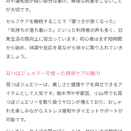
みや違和感が強い部分は避け、無理な刺激をしないこと
法
が大切です。
耳つぼジュエリーで楽しむ健康と美容
セルフケアを継続することで「寝つきが良くなった」
耳つぼダイエットとジュエリーの相乗効果
「気持ちが落ち着いた」といった利用者の声も多く、日
とは
常生活の質向上に役立っています。初心者はまず短時間
ストレス緩和に役立つ耳つぼジュエリーの
から始め、体調や反応を見ながら徐々に取り入れていき
選び方
ましょう。
耳つぼジュエリー栃木県で人気のデザイン
傾向
耳つぼジュエリーを使った簡単ケアの魅力
耳つぼダイエットでおしゃれも健康も叶え
耳つぼジュエリーは、美しさと健康ケアを両立できるア
る
イテムとして人気です。栃木市や宇都宮、小山市でも耳
耳つぼジュエリーを使ったセルフケア実践
つぼジュエリーを取り扱うサロンが増えており、おしゃ
法
れを楽しみながらストレス緩和やダイエットサポートが
耳を揉むことで得られるリラクゼーション体験
可能です。
耳つぼダイエットで感じるリラクゼーショ