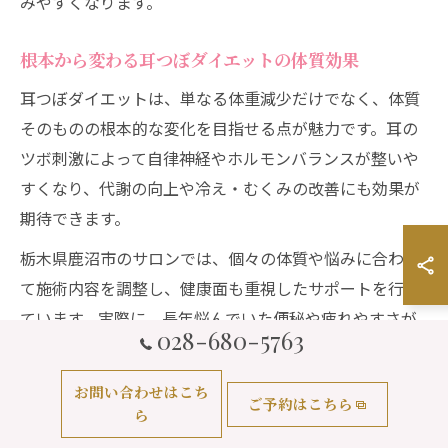
みやすくなります。
根本から変わる耳つぼダイエットの体質効果
耳つぼダイエットは、単なる体重減少だけでなく、体質
そのものの根本的な変化を目指せる点が魅力です。耳の
ツボ刺激によって自律神経やホルモンバランスが整いや
すくなり、代謝の向上や冷え・むくみの改善にも効果が
期待できます。
栃木県鹿沼市のサロンでは、個々の体質や悩みに合わせ
て施術内容を調整し、健康面も重視したサポートを行っ
ています。実際に、長年悩んでいた便秘や疲れやすさが
028-680-5763
改善したという利用者の声も多く、ダイエットと同時に
生活の質が向上したと感じる方が増えています。
お問い合わせはこち
ご予約はこちら
ら
体質改善を実感するには、施術の継続と生活習慣の見直