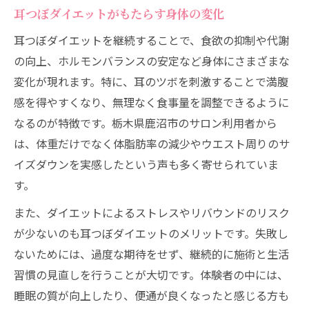
耳つぼダイエットがもたらす身体の変化
耳つぼダイエットで体質改善を目指す方法
耳つぼダイエットを継続することで、食欲の抑制や代謝
リバウンドを防ぐための耳つぼダイエット
の向上、ホルモンバランスの安定など身体にさまざまな
活用術
変化が現れます。特に、耳のツボを刺激することで満腹
耳つぼダイエットと食生活見直しのポイン
感を得やすくなり、無理なく食事量を調整できるように
ト
なるのが特徴です。栃木県鹿沼市のサロン利用者から
根本から変わる耳つぼダイエットの体質効
は、体重だけでなく体脂肪率の減少やウエスト周りのサ
果
イズダウンを実感したという声も多く寄せられていま
耳つぼダイエットと運動習慣のバランス
す。
鹿沼市で耳つぼダイエット効果を実感できる方
また、ダイエットによるストレスやリバウンドのリスク
法
が少ないのも耳つぼダイエットのメリットです。失敗し
地域密着型耳つぼダイエットの始め方ガイ
ないためには、過度な期待をせず、継続的に施術と生活
ド
習慣の見直しを行うことが大切です。体験者の中には、
鹿沼市で信頼できる耳つぼダイエット探し
睡眠の質が向上したり、便通が良くなったと感じる方も
耳つぼダイエット施術の流れとサポート体