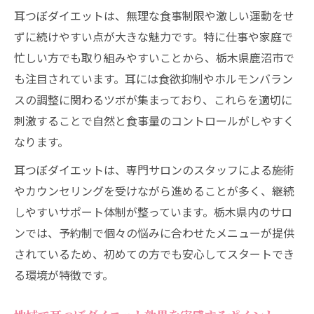
耳つぼダイエットの魅力と鹿沼市で実践するコ
耳つぼダイエットは、無理な食事制限や激しい運動をせ
ツ
ずに続けやすい点が大きな魅力です。特に仕事や家庭で
耳つぼダイエット継続のコツと生活習慣の
忙しい方でも取り組みやすいことから、栃木県鹿沼市で
見直し
も注目されています。耳には食欲抑制やホルモンバラン
専門家が教える耳つぼダイエット実践法
スの調整に関わるツボが集まっており、これらを適切に
鹿沼市で耳つぼダイエットを始める手順
刺激することで自然と食事量のコントロールがしやすく
ダイエット成功の秘訣と耳つぼの効果的活
なります。
用
耳つぼダイエットは、専門サロンのスタッフによる施術
耳つぼダイエット実践時の注意点まとめ
やカウンセリングを受けながら進めることが多く、継続
無理なく続く耳つぼダイエットに鹿沼市で挑戦
しやすいサポート体制が整っています。栃木県内のサロ
しよう
ンでは、予約制で個々の悩みに合わせたメニューが提供
されているため、初めての方でも安心してスタートでき
耳つぼダイエットを無理なく続けるポイン
る環境が特徴です。
ト
鹿沼市での耳つぼダイエット通院サイクル