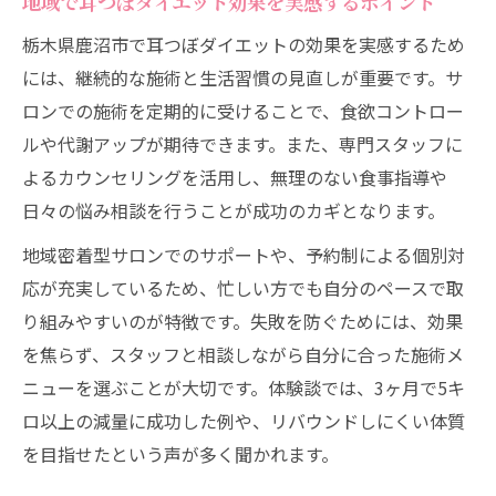
地域で耳つぼダイエット効果を実感するポイント
生活リズムに合わせた耳つぼダイエット活
栃木県鹿沼市で耳つぼダイエットの効果を実感するため
用法
には、継続的な施術と生活習慣の見直しが重要です。サ
耳つぼダイエット効果を長続きさせる工夫
ロンでの施術を定期的に受けることで、食欲コントロー
忙しい方でも続けやすい耳つぼダイエット
ルや代謝アップが期待できます。また、専門スタッフに
耳つぼ刺激がもたらす健康的な変化とは
よるカウンセリングを活用し、無理のない食事指導や
耳つぼダイエットによる食欲コントロール
日々の悩み相談を行うことが成功のカギとなります。
の仕組み
地域密着型サロンでのサポートや、予約制による個別対
健康増進に役立つ耳つぼ刺激の特徴
応が充実しているため、忙しい方でも自分のペースで取
体調改善に期待できる耳つぼダイエット効
り組みやすいのが特徴です。失敗を防ぐためには、効果
果
を焦らず、スタッフと相談しながら自分に合った施術メ
耳つぼダイエットで感じる美容面の変化
ニューを選ぶことが大切です。体験談では、3ヶ月で5キ
耳つぼダイエットと自律神経の関係性
ロ以上の減量に成功した例や、リバウンドしにくい体質
リバウンドしにくい体質作りを耳つぼダイエッ
を目指せたという声が多く聞かれます。
トで目指す